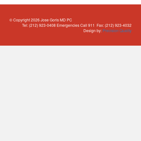
Fuente: Fundación Mayo para la Educación y la
Investigación Médica -
En inglés y español
Páginas relacionadas en MedlinePlus:
Polio y
© Copyright 2026 Jose Goris MD PC
síndrome de post-polio
Tel: (212) 923-0408 Emergencies Call 911 Fax: (212) 923-4032
Design by:
Precision Quality
Histoplasmosis
Fuente: Merck & Co., Inc. -
En inglés y español
Páginas relacionadas en MedlinePlus:
Histoplasmosis
Histoplasmosis: Empleadores y
trabajadores
Fuente: Departamento de Salud y Servicios para la
Familia de Wisconsin -
PDF
Páginas relacionadas en MedlinePlus:
Histoplasmosis
Encefalitis
Fuente: Merck & Co., Inc. -
En inglés y español