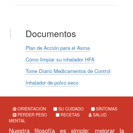
Documentos
Plan de Acción para el Asma
Cómo limpiar su inhalador HFA
Tome Díario Medicamentos de Control
Inhalador de polvo seco
ORIENTACIÓN
SU CUIDADO
SÍNTOMAS
PERDER PESO
RECETAS
SALUD
MENTAL
Nuestra filosofía es simple: mejorar la