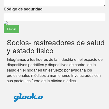
Páginas relacionadas en MedlinePlus:
Salud
Código de seguridad
ocupacional de proveedores de salud
Respuestas a las preguntas sobre el
consumo de alcohol de los menores de 21
años
Socios- rastreadores de salud
Fuente: Comisión Federal de Comercio
Páginas relacionadas en MedlinePlus:
Alcohol y
y estado físico
menores de edad
Integramos a los líderes de la industria en el espacio de
Esclerosis lateral amiotrófica
dispositivos portátiles y dispositivos de control de la
salud en el hogar en un esfuerzo por ayudar a los
Fuente: Centro de Información sobre Enfermedades
profesionales médicos a mantenerse involucrados con
Genéticas y Raras -
-
En inglés y español
sus pacientes fuera de la oficina médica.
Páginas relacionadas en MedlinePlus:
Esclerosis
lateral amiotrófica
Síndrome de Tourette
Fuente: Fundación Mayo para la Educación y la