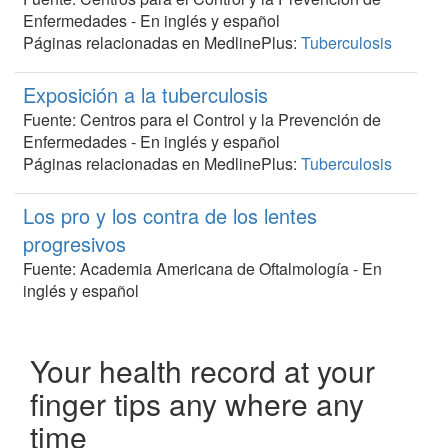
Enfermedades -
En inglés y español
Páginas relacionadas en MedlinePlus:
Tuberculosis
Exposición a la tuberculosis
Fuente: Centros para el Control y la Prevención de
Enfermedades -
En inglés y español
Páginas relacionadas en MedlinePlus:
Tuberculosis
Los pro y los contra de los lentes
progresivos
Fuente: Academia Americana de Oftalmología -
En
inglés y español
Páginas relacionadas en MedlinePlus:
Anteojos,
lentes de contacto y protección ocular
Your health record at your
Uso de una prueba de visión en el hogar
finger tips any where any
para ordenar anteojos en línea
time
Fuente: Academia Americana de Oftalmología -
En