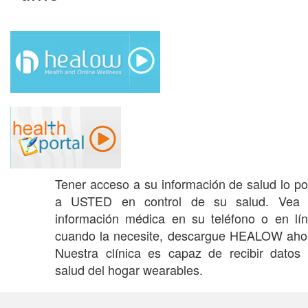
inglés y español
Páginas relacionadas en MedlinePlus:
Anteojos,
lentes de contacto y protección ocular
¿Vale la pena usar los anteojos
recomendados para trabajar en la
computadora?
Fuente: Academia Americana de Oftalmología -
En
inglés y español
Páginas relacionadas en MedlinePlus:
Anteojos,
lentes de contacto y protección ocular
Tener acceso a su información de salud lo p
a USTED en control de su salud. Vea 
Pies planos
información médica en su teléfono o en lí
Fuente: Fundación Nemours -
En inglés y español
cuando la necesite, descargue HEALOW aho
Páginas relacionadas en MedlinePlus:
Lesiones y
Nuestra clínica es capaz de recibir datos
enfermedades del pie
salud del hogar wearables.
Cómo prevenir el pie de trinchera o pie de