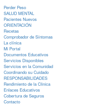
Fuente: Instituto Nacional sobre el Envejecimiento -
Perder Peso
-
En inglés y español
SALUD MENTAL
Páginas relacionadas en MedlinePlus:
Enfermedad
Pacientes Nuevos
de Parkinson
ORIENTACIÓN
Recetas
Síndrome de Guillain-Barré
Comprobador de Síntomas
Fuente: Merck & Co., Inc. -
En inglés y español
La clínica
Páginas relacionadas en MedlinePlus:
Síndrome de
Mi Portal
Guillain-Barré
Documentos Educativos
Servicios Disponibles
Síndrome de Guillain-Barré
Servicios en la Comunidad
Fuente: Instituto Nacional de Trastornos Neurológicos
Coordinando su Cuidado
y Accidentes Cerebrovasculares -
-
PDF
-
En
RESPONSABILIDADES
inglés y español
Rendimiento de la Clinica
Páginas relacionadas en MedlinePlus:
Síndrome de
Enlaces Educativos
Guillain-Barré
Cobertura de Seguros
Contacto
Síndrome pospoliomielítico