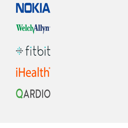
Investigación Médica -
En inglés y español
Páginas relacionadas en MedlinePlus:
Síndrome de
Tourette
Agentes infecciosos: Factores de riesgo
Fuente: Instituto Nacional de la Seguridad y la Salud
Ocupacional
Páginas relacionadas en MedlinePlus:
Salud
ocupacional de proveedores de salud
Factores de riesgo para el estrés y
agotamiento
Fuente: Instituto Nacional de la Seguridad y la Salud
Ocupacional
Páginas relacionadas en MedlinePlus:
Salud
ocupacional de proveedores de salud
Enfermedad de Parkinson: Causas,
síntomas y tratamientos