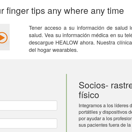
-
En inglés y español
r finger tips any where any time
, lentes de contacto y protección ocular
Tener acceso a su información de salud 
ñol
salud. Vea su información médica en su tel
s y enfermedades del pie
descargue HEALOW ahora. Nuestra clínica 
del hogar wearables.
ie de inmersión
ón de Enfermedades -
En inglés y español
ción
,
Lesiones y enfermedades del pie
Socios- rastr
ñol
físico
s y enfermedades del pie
,
Rayos X
Integramos a los líderes d
portátiles y dispositivos 
por ayudar a los profesi
ñol
sus pacientes fuera de la
nes en el campo de la salud